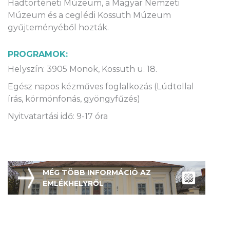
Hadtörténeti Múzeum, a Magyar Nemzeti
Múzeum és a ceglédi Kossuth Múzeum
gyűjteményéből hozták.
PROGRAMOK:
Helyszín: 3905 Monok, Kossuth u. 18.
Egész napos kézműves foglalkozás (Lúdtollal
írás, körmönfonás, gyöngyfűzés)
Nyitvatartási idő: 9-17 óra
MÉG TÖBB INFORMÁCIÓ AZ
EMLÉKHELYRŐL