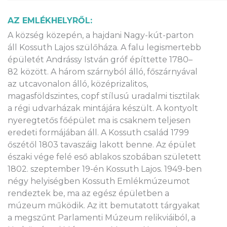
AZ EMLÉKHELYRŐL:
A község közepén, a hajdani Nagy-kút-parton
áll Kossuth Lajos szülőháza. A falu legismertebb
épületét Andrássy István gróf építtette 1780–
82 között. A három szárnyból álló, főszárnyával
az utcavonalon álló, középrizalitos,
magasföldszintes, copf stílusú uradalmi tisztilak
a régi udvarházak mintájára készült. A kontyolt
nyeregtetős főépület ma is csaknem teljesen
eredeti formájában áll. A Kossuth család 1799
őszétől 1803 tavaszáig lakott benne. Az épület
északi vége felé eső ablakos szobában született
1802. szeptember 19-én Kossuth Lajos. 1949-ben
négy helyiségben Kossuth Emlékmúzeumot
rendeztek be, ma az egész épületben a
múzeum működik. Az itt bemutatott tárgyakat
a megszűnt Parlamenti Múzeum relikviáiból, a