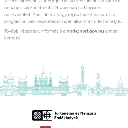
Az emlékhelyek saját programokkal készülnek, ezek közül
néhány csak korlátozott létszámban tud fogadni
résztvevőket. Ahol időhöz vagy regisztrációhoz kötött a
programon való részvétel, minden alkalommal feltüntetjük.
További részletek, információ a
nori@nori.gov.hu
címen
kérhető.