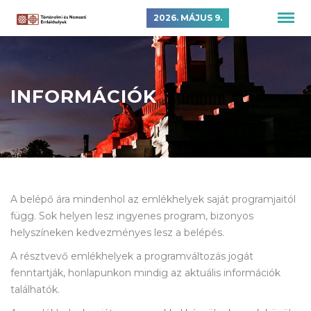
2026. MÁJUS 9.
INFORMÁCIÓK
A belépő ára mindenhol az emlékhelyek saját programjaitól
függ. Sok helyen lesz ingyenes program, bizonyos
helyszíneken kedvezményes lesz a belépés.
A résztvevő emlékhelyek a programváltozás jogát
fenntartják, honlapunkon mindig az aktuális információk
találhatók.