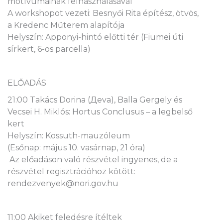
motívumainak felhasználásával
A workshopot vezeti: Besnyői Rita építész, ötvös,
a Kredenc Műterem alapítója
Helyszín: Apponyi-hintó előtti tér (Fiumei úti
sírkert, 6-os parcella)
ELŐADÁS
21:00 Takács Dorina (Дeva), Balla Gergely és
Vecsei H. Miklós: Hortus Conclusus – a legbelső
kert
Helyszín: Kossuth-mauzóleum
(Esőnap: május 10. vasárnap, 21 óra)
Az előadáson való részvétel ingyenes, de a
részvétel regisztrációhoz kötött:
rendezvenyek@nori.gov.hu
11:00 Akiket feledésre ítéltek