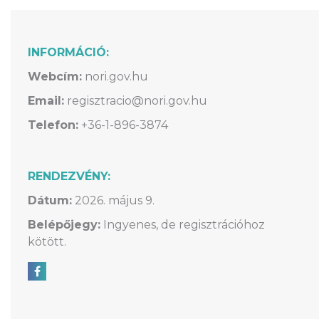
INFORMÁCIÓ:
Webcím:
nori.gov.hu
Email:
regisztracio@nori.gov.hu
Telefon:
+36-1-896-3874
RENDEZVÉNY:
Dátum:
2026. május 9.
Belépőjegy:
Ingyenes, de regisztrációhoz
kötött.
Megosztás Facebookon