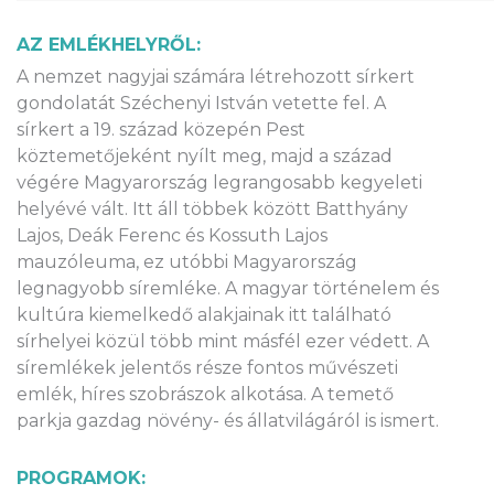
AZ EMLÉKHELYRŐL:
A nemzet nagyjai számára létrehozott sírkert
gondolatát Széchenyi István vetette fel. A
sírkert a 19. század közepén Pest
köztemetőjeként nyílt meg, majd a század
végére Magyarország legrangosabb kegyeleti
helyévé vált. Itt áll többek között Batthyány
Lajos, Deák Ferenc és Kossuth Lajos
mauzóleuma, ez utóbbi Magyarország
legnagyobb síremléke. A magyar történelem és
kultúra kiemelkedő alakjainak itt található
sírhelyei közül több mint másfél ezer védett. A
síremlékek jelentős része fontos művészeti
emlék, híres szobrászok alkotása. A temető
parkja gazdag növény- és állatvilágáról is ismert.
PROGRAMOK: