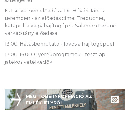
sztéléjénél
Ezt követően előadás a Dr. Hóvári János
teremben - az előadás címe: Trebuchet,
katapulta vagy hajítógép? - Salamon Ferenc
várkapitány előadása
13.00. Hatásbemutató - lövés a hajítógéppel
13.00-16.00. Gyerekprogramok - tesztlap,
játékos vetélkedők
MÉG TÖBB INFORMÁCIÓ AZ
EMLÉKHELYRŐL