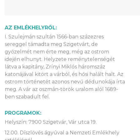
AZ EMLÉKHELYRŐL:
I. Szulejmán szultán 1566-ban százezres
sereggel támadta meg Szigetvárt, de
győzelmét nem érte meg, még az ostrom
idején elhunyt. Helyzete reménytelenségét
látva a kapitány, Zrínyi Miklós háromszáz
katonájával kitört a várból, és hősi halált halt. Az
ostrom történetét azonos nevű dédunokája írta
meg. A vár az oszmán-török uralom alól 1689-
ben szabadult fel.
PROGRAMOK:
Helyszín: 7900 Szigetvár, Vár utca 19.
12.00. Díszlövés ágyúval a Nemzeti Emlékhely