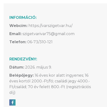
INFORMÁCIÓ:
Webcím:
https://varszigetvar.hu/
Email:
szigetvarivar75@gmail.com
Telefon:
06-73/310-121
RENDEZVÉNY:
Dátum:
2026. május 9.
Belépőjegy:
16 éves kor alatt ingyenes; 16
éves kortól 2000.-Ft/fő; családi jegy 4000.-
Ft/család; 70 év felett 800.-Ft (regisztrációs
díj)
Megosztás Facebookon